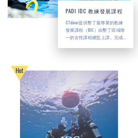
PADI IDC 教練發展課程
CTdiver提供墾丁最專業的教練
發展課程（IDC）由墾丁區域唯
一的女性課程總監上課。完成
IDC後都會繼續參加教練考試
（IE），完成通往PADI教練認證
的最後一步。