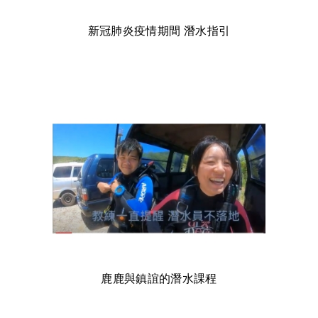
新冠肺炎疫情期間 潛水指引
鹿鹿與鎮誼的潛水課程