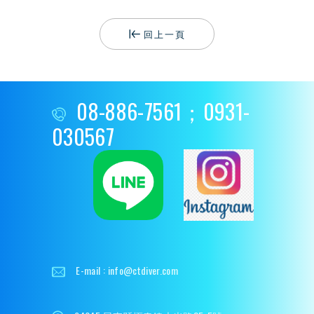
回上一頁
08-886-7561；0931-
030567
E-mail :
info@ctdiver.com