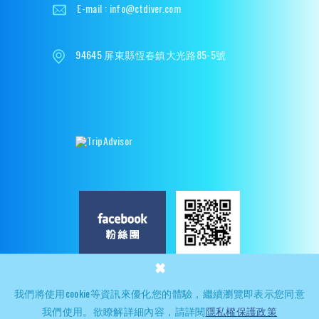
E-mail :
info@ctdiver.com
94645 屏東縣恆春鎮大光路85-5號
×
Copyright © 2023-2028 | CTdiver - 瑞宜潛水有限公司
網頁設計
│ 多
我們將使用cookie等資訊來優化您的體驗，繼續瀏覽即表示您同意
米諾
我們使用。欲瞭解詳細內容，請詳閱
隱私權保護政策